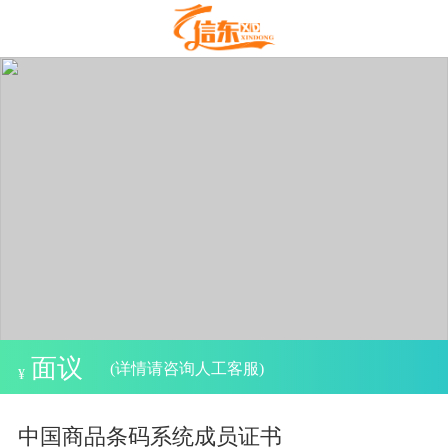
面议
(详情请咨询人工客服)
中国商品条码系统成员证书